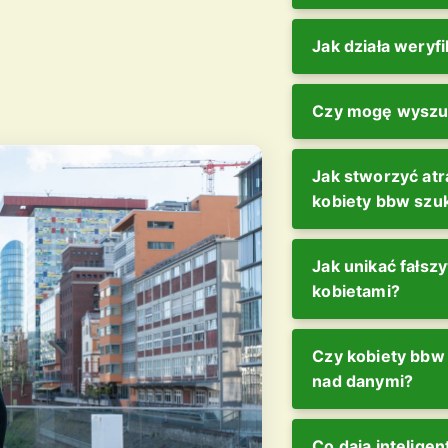
Jak działa weryfik
Czy mogę wyszuki
Jak stworzyć atr
kobiety bbw szu
Jak unikać fałsz
kobietami?
Czy kobiety bbw
nad danymi?
Co dają intelige