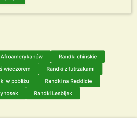
a Afroamerykanów
Randki chińskie
iś wieczorem
Randki z futrzakami
ki w pobliżu
Randki na Reddicie
tynosek
Randki Lesbijek