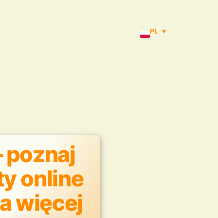
PL ▼
– poznaj
y online
na więcej