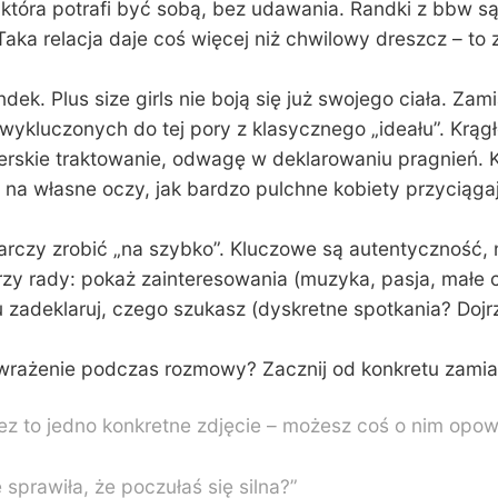
, która potrafi być sobą, bez udawania. Randki z bbw s
ka relacja daje coś więcej niż chwilowy dreszcz – to z
ek. Plus size girls nie boją się już swojego ciała. Zami
 wykluczonych do tej pory z klasycznego „ideału”. Krą
nerskie traktowanie, odwagę w deklarowaniu pragnień. 
na własne oczy, jak bardzo pulchne kobiety przyciąga
czy zrobić „na szybko”. Kluczowe są autentyczność, na
. Trzy rady: pokaż zainteresowania (muzyka, pasja, małe
u zadeklaruj, czego szukasz (dyskretne spotkania? Dojrz
wrażenie podczas rozmowy? Zacznij od konkretu zamias
zez to jedno konkretne zdjęcie – możesz coś o nim opow
sprawiła, że poczułaś się silna?”