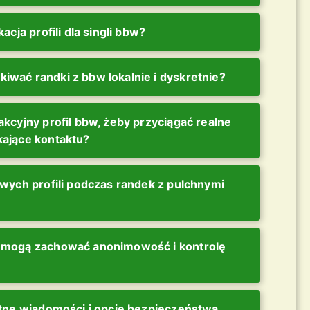
acja profili dla singli bbw?
wać randki z bbw lokalnie i dyskretnie?
akcyjny profil bbw, żeby przyciągać realne
kające kontaktu?
ywych profili podczas randek z pulchnymi
 mogą zachować anonimowość i kontrolę
ntne wiadomości i opcje bezpieczeństwa