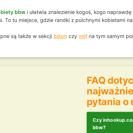
obiety bbw
i ułatwia znalezienie kogoś, kogo naprawdę s
To tu miejsce, gdzie randki z pulchnymi kobietami nab
pne są także w sekcji
bdsm
czy
milf
na tym samym por
FAQ doty
najważnie
pytania o
Czy inhookup.com
bbw?