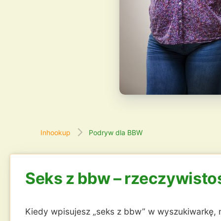
Inhookup
Podryw dla BBW
Seks z bbw – rzeczywisto
Kiedy wpisujesz „seks z bbw” w wyszukiwarkę, n