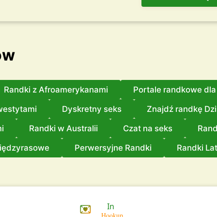
ów
Randki z Afroamerykanami
Portale randkowe dl
westytami
Dyskretny seks
Znajdź randkę Dz
i
Randki w Australii
Czat na seks
Rand
iędzyrasowe
Perwersyjne Randki
Randki La