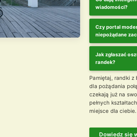
wiadomości?
Czy portal moder
niepożądane za
Jak zgłaszać os
randek?
Pamiętaj, randki z 
dla pożądania połąc
czekają już na swoj
pełnych kształtach
miejsce dla ciebie.
Dowiedz się 