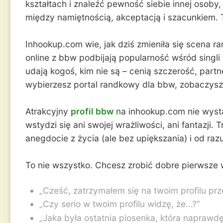
kształtach i znaleźć pewność siebie innej osoby
między namiętnością, akceptacją i szacunkiem. Ta
Inhookup.com wie, jak dziś zmieniła się scena rand
online z bbw podbijają popularność wśród singli
udają kogoś, kim nie są – cenią szczerość, part
wybierzesz portal randkowy dla bbw, zobaczysz 
Atrakcyjny
profil bbw
na inhookup.com nie wystar
wstydzi się ani swojej wrażliwości, ani fantazji
anegdocie z życia (ale bez upiększania) i od raz
To nie wszystko. Chcesz zrobić dobre pierwsze 
„Cześć, zatrzymałem się na twoim profilu pr
„Czy serio w twoim profilu widzę, że...?”
„Jaka była ostatnia piosenka, która naprawdę 