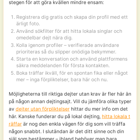
stegen för att göra kvällen mindre ensam:
Registrera dig gratis och skapa din profil med ett
ärligt foto.
Använd sökfilter för att hitta lokala singlar och
omedelbar dejt nära dig.
Kolla igenom profiler – verifierade användare
prioriteras så du slipper onödiga bekymmer.
Starta en konversation och använd plattformens
säkra meddelanden för första kontakten.
Boka träffar ikväll, för en spontan fika eller något
mer – inga förpliktelser, bara här och nu.
Möjligheterna till riktiga dejter utan krav är fler här än
på någon annan dejtingsajt. Vill du jämföra olika typer
av
dejter utan förpliktelser
hittar du mer info om det
här. Kanske funderar du på lokal dejting,
hitta lokala t
räffar
är nog den enkla vägen för dig som vill träffa
någon snabbt. I slutändan är det ditt sinne och din
själ som bestämmer – ibland behöver man bara