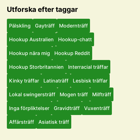
Utforska efter taggar
Pälskling
Gayträff
Modernträff
Hookup Australien
Hookup-chatt
Hookup nära mig
Hookup Reddit
Hookup Storbritannien
Interracial träffar
Kinky träffar
Latinaträff
Lesbisk träffar
Lokal swingersträff
Mogen träff
Milfträff
Inga förpliktelser
Gravidträff
Vuxenträff
Affärsträff
Asiatisk träff