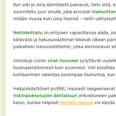
Kun arki ja oma identiteetti painavat, tieto siit
suunniteltu juuri sinulle, joka arvostat
itseluotta
mitään muuta kuin oma itsensä – netin välityksellä
Nettideittailu
on erityisen vapauttavaa alalla, jos
kätevästi ja hakusuodattimet tekevät oikean parin l
paikallisiin transvestiitteihin, jotka kiinnostavat s
Inhookup.comin
chat-huoneet
sytyttävät uudelle
huomaamattomasti kuin avoimesti. Voit kirjoittaa n
kohtaaminen rakentaa parempaa itsetuntoa, kun tie
Helppokäyttöiset profiilit, nopeasti reageeraa
ristiinpukeutujien deittailuun
erikoistuneen pai
katso, kuinka helposti
deittailu netissä
voi käydä.