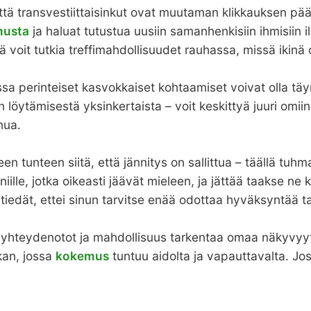
ä, että transvestiittaisinkut ovat muutaman klikkauksen 
musta
ja haluat tutustua uusiin samanhenkisiin ihmisiin i
 voit tutkia treffimahdollisuudet rauhassa, missä ikinä o
sa perinteiset kasvokkaiset kohtaamiset voivat olla täyn
öytämisestä yksinkertaista – voit keskittyä juuri omiin to
inua.
en tunteen siitä, että jännitys on sallittua – täällä tuhm
iille, jotka oikeasti jäävät mieleen, ja jättää taakse ne
dät, ettei sinun tarvitse enää odottaa hyväksyntää tai 
vat yhteydenotot ja mahdollisuus tarkentaa omaa näkyv
kan, jossa
kokemus
tuntuu aidolta ja vapauttavalta. Jos