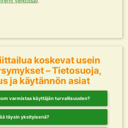
treffit verkossa
).
ittailua koskevat usein
ysymykset – Tietosuoja,
us ja käytännön asiat
om varmistaa käyttäjän turvallisuuden?
tää täysin yksityisenä?