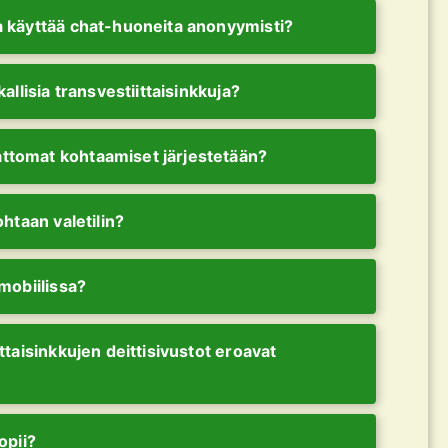
 käyttää chat-huoneita anonyymisti?
allisia transvestiittaisinkkuja?
tomat kohtaamiset järjestetään?
ohtaan valetilin?
mobiilissa?
ttaisinkkujen deittisivustot eroavat
opii?