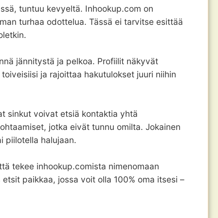
päässä, tuntuu kevyeltä. Inhookup.com on
lman turhaa odottelua. Tässä ei tarvitse esittää
letkin.
nä jännitystä ja pelkoa. Profiilit näkyvät
iveisiisi ja rajoittaa hakutulokset juuri niihin
at sinkut voivat etsiä kontaktia yhtä
 kohtaamiset, jotka eivät tunnu omilta. Jokainen
piilotella halujaan.
yyttä tekee inhookup.comista nimenomaan
 etsit paikkaa, jossa voit olla 100% oma itsesi –