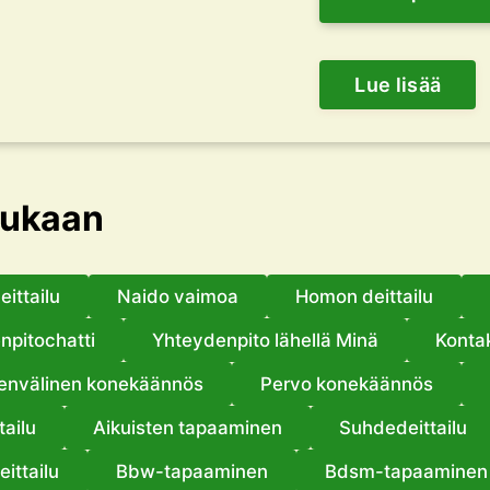
Lue lisää
mukaan
eittailu
Naido vaimoa
Homon deittailu
npitochatti
Yhteydenpito lähellä Minä
Kontak
jenvälinen konekäännös
Pervo konekäännös
tailu
Aikuisten tapaaminen
Suhdedeittailu
ittailu
Bbw-tapaaminen
Bdsm-tapaaminen