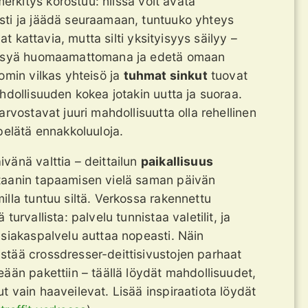
erkitys korostuu: niissä voit avata
sti ja jäädä seuraamaan, tuntuuko yhteys
ovat kattavia, mutta silti yksityisyys säilyy –
pysyä huomaamattomana ja edetä omaan
omin vilkas yhteisö ja
tuhmat sinkut
tuovat
hdollisuuden kokea jotakin uutta ja suoraa.
arvostavat juuri mahdollisuutta olla rehellinen
pelätä ennakkoluuloja.
vänä valttia – deittailun
paikallisuus
taanin tapaamisen vielä saman päivän
illa tuntuu siltä. Verkossa rakennettu
turvallista: palvelu tunnistaa valetilit, ja
asiakaspalvelu auttaa nopeasti. Näin
tää crossdresser-deittisivustojen parhaat
eään pakettiin – täällä löydät mahdollisuudet,
t vain haaveilevat. Lisää inspiraatiota löydät