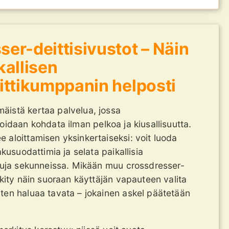
er-deittisivustot – Näin
kallisen
iittikumppanin helposti
äistä kertaa palvelua, jossa
oidaan kohdata ilman pelkoa ja kiusallisuutta.
 aloittamisen yksinkertaiseksi: voit luoda
akusuodattimia ja selata paikallisia
kkuja sekunneissa. Mikään muu crossdresser-
skity näin suoraan käyttäjän vapauteen valita
ten haluaa tavata – jokainen askel päätetään