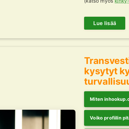
(katso myös
kinky-
Lue lisää
Transvesti
kysytyt k
turvallisu
Miten inhookup.c
Voiko profiilin pi