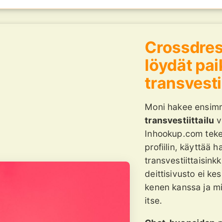
Crossdress
löydät pai
transvest
Moni hakee ensimm
transvestiittailu
v
Inhookup.com tekee
profiilin, käyttää h
transvestiittaisin
deittisivusto ei ke
kenen kanssa ja mi
itse.