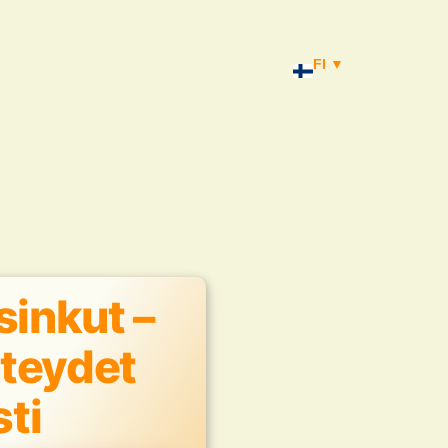
FI ▼
sinkut –
hteydet
sti