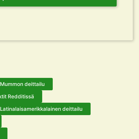
Mummon deittailu
tit Redditissä
Latinalaisamerikkalainen deittailu