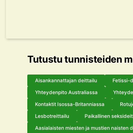
Tutustu tunnisteiden 
Aisankannattajan deittailu
Fetissi-d
Yhteydenpito Australiassa
Yhteyde
Kontaktit Isossa-Britanniassa
Rotu
Lesbotreittailu
Paikallinen seksideit
Aasialaisten miesten ja mustien naisten de