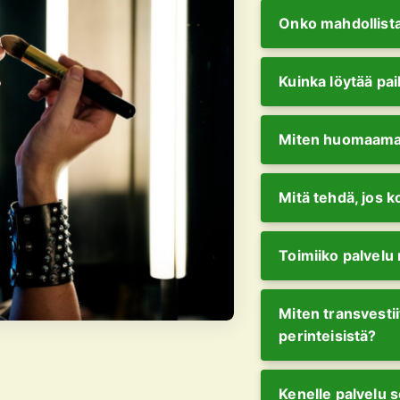
Onko mahdollista
Kuinka löytää paik
Miten huomaamat
Mitä tehdä, jos k
Toimiiko palvelu 
Miten transvestii
perinteisistä?
Kenelle palvelu s