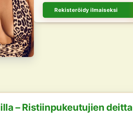
Rekisteröidy ilmaiseksi
lla – Ristiinpukeutujien deitt