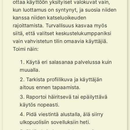
ottaa käyttöön yksityiset valokuvat vain,
kun luottamus on syntynyt, ja suosia niiden
kanssa niiden katseluoikeuden
rajoittamista. Turvallisuus kasvaa myös
siitä, että valitset keskustelukumppaniksi
vain vahvistetun tilin omaavia käyttäjiä.
Toimi näin:
Käytä eri salasanaa palvelussa kuin
muualla.
Tarkista profiilikuva ja käyttäjän
aitous ennen tapaamista.
Raportoi häiritsevä tai epäilyttävä
käytös nopeasti.
Pidä viestintä alustalla, älä siirry
ulkopuolisiin sovelluksiin heti.