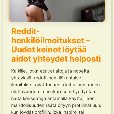
Reddit-
henkilöilmoitukset –
Uudet keinot löytää
aidot yhteydet helposti
Kaikille, jotka etsivät aitoja ja nopeita
yhteyksiä, reddit-henkilökohtaiset
ilmoitukset ovat tuoneet deittailuun uuden
ulottuvuuden. Inhookup.com hyödyntää
näitä konsepteja antamalla käyttäjilleen
mahdollisuuden räätälöityyn profiilihakuun:
kun löydät profiilin, joka inspiroi tai