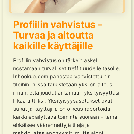
Profiilin vahvistus –
Turvaa ja aitoutta
kaikille käyttäjille
Profiilin vahvistus on tärkein askel
nostamaan turvalliset treffit uudelle tasolle.
Inhookup.com panostaa vahvistettuihin
tileihin: niissä tarkistetaan yksilön aitous
ilman, että joudut antamaan yksityisyyttäsi
liikaa alttiiksi. Yksityisyysasetukset ovat
tiukat ja käyttäjillä on oikeus raportoida
kaikki epäilyttävä toiminta suoraan – tämä
ehkäisee väärennettyjä tilejä ja
mahdollistaa anonyymit, mutta aidot