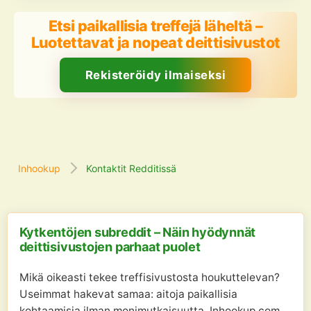
Etsi paikallisia treffejä läheltä –
Luotettavat ja nopeat deittisivustot
Rekisteröidy ilmaiseksi
Inhookup
Kontaktit Redditissä
Kytkentöjen subreddit – Näin hyödynnät
deittisivustojen parhaat puolet
Mikä oikeasti tekee treffisivustosta houkuttelevan?
Useimmat hakevat samaa: aitoja paikallisia
kohtaamisia ilman monimutkaisuutta. Inhookup.com