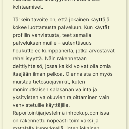
kohtaamiset.
Tärkein tavoite on, että jokainen käyttäjä
kokee luottamusta palveluun. Kun käytät
profiilin vahvistusta, teet samalla
palveluksen muille – autenttisuus
houkuttelee kumppaneita, jotka arvostavat
rehellisyyttä. Näin rakennetaan
deittiyhteisö, jossa kaikki voivat olla omia
itsejään ilman pelkoa. Olennaista on myös
muistaa tietosuojavinkit, kuten
monimutkaisen salasanan valinta ja
yksityisten valokuvien rajoittaminen vain
vahvistetuille käyttäjille.
Raportointijärjestelmä inhookup.comissa
on rakennettu nopeasti toimivaksi ja
matalalla kynnyksellä, joten jokainen