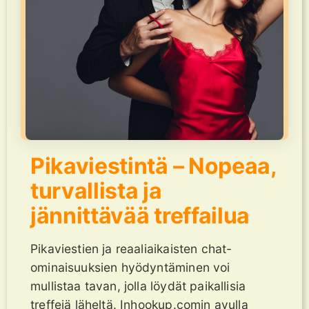
Pikaviestintä – Nopeaa,
turvallista ja
jännittävää treffailua
Pikaviestien ja reaaliaikaisten chat-
ominaisuuksien hyödyntäminen voi
mullistaa tavan, jolla löydät paikallisia
treffejä läheltä. Inhookup.comin avulla