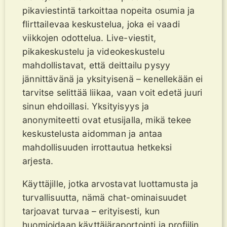
pikaviestintä tarkoittaa nopeita osumia ja
flirttailevaa keskustelua, joka ei vaadi
viikkojen odottelua. Live-viestit,
pikakeskustelu ja videokeskustelu
mahdollistavat, että deittailu pysyy
jännittävänä ja yksityisenä – kenellekään ei
tarvitse selittää liikaa, vaan voit edetä juuri
sinun ehdoillasi. Yksityisyys ja
anonymiteetti ovat etusijalla, mikä tekee
keskustelusta aidomman ja antaa
mahdollisuuden irrottautua hetkeksi
arjesta.
Käyttäjille, jotka arvostavat luottamusta ja
turvallisuutta, nämä chat-ominaisuudet
tarjoavat turvaa – erityisesti, kun
huomioidaan käyttäjäraportointi ja profiilin