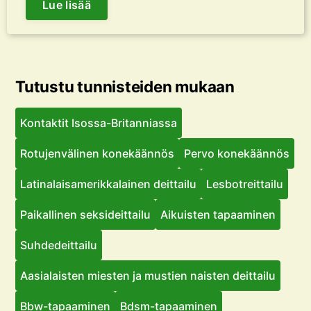
Lue lisää
Tutustu tunnisteiden mukaan
Kontaktit Isossa-Britanniassa
Rotujenvälinen konekäännös
Pervo konekäännös
Latinalaisamerikkalainen deittailu
Lesbotreittailu
Paikallinen seksideittailu
Aikuisten tapaaminen
Suhdedeittailu
Aasialaisten miesten ja mustien naisten deittailu
Bbw-tapaaminen
Bdsm-tapaaminen