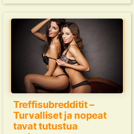
Treffisubredditit –
Turvalliset ja nopeat
tavat tutustua