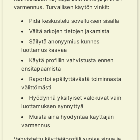
varmennus. Turvallisen käytön vinkit:
Pidä keskustelu sovelluksen sisällä
Vältä arkojen tietojen jakamista
Säilytä anonyymius kunnes
luottamus kasvaa
Käytä profiilin vahvistusta ennen
ensitapaamista
Raportoi epäilyttävästä toiminnasta
välittömästi
Hyödynnä yksityiset valokuvat vain
luottamuksen synnyttyä
Muista aina hyödyntää käyttäjän
varmennus
Vahvistettu käyttäjäprofiili suojaa sinua ja