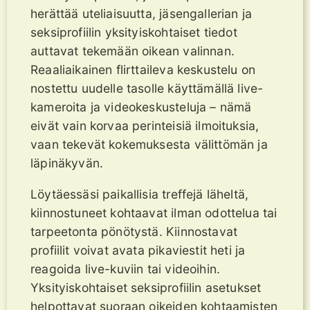
herättää uteliaisuutta, jäsengallerian ja
seksiprofiilin yksityiskohtaiset tiedot
auttavat tekemään oikean valinnan.
Reaaliaikainen flirttaileva keskustelu on
nostettu uudelle tasolle käyttämällä live-
kameroita ja videokeskusteluja – nämä
eivät vain korvaa perinteisiä ilmoituksia,
vaan tekevät kokemuksesta välittömän ja
läpinäkyvän.
Löytäessäsi paikallisia treffejä läheltä,
kiinnostuneet kohtaavat ilman odottelua tai
tarpeetonta pönötystä. Kiinnostavat
profiilit voivat avata pikaviestit heti ja
reagoida live-kuviin tai videoihin.
Yksityiskohtaiset seksiprofiilin asetukset
helpottavat suoraan oikeiden kohtaamisten