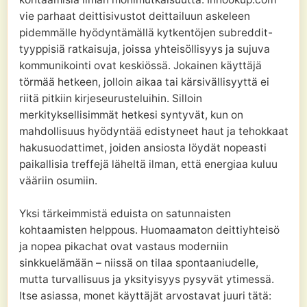
vie parhaat deittisivustot deittailuun askeleen
pidemmälle hyödyntämällä kytkentöjen subreddit-
tyyppisiä ratkaisuja, joissa yhteisöllisyys ja sujuva
kommunikointi ovat keskiössä. Jokainen käyttäjä
törmää hetkeen, jolloin aikaa tai kärsivällisyyttä ei
riitä pitkiin kirjeseurusteluihin. Silloin
merkityksellisimmät hetkesi syntyvät, kun on
mahdollisuus hyödyntää edistyneet haut ja tehokkaat
hakusuodattimet, joiden ansiosta löydät nopeasti
paikallisia treffejä läheltä ilman, että energiaa kuluu
vääriin osumiin.
Yksi tärkeimmistä eduista on satunnaisten
kohtaamisten helppous. Huomaamaton deittiyhteisö
ja nopea pikachat ovat vastaus moderniin
sinkkuelämään – niissä on tilaa spontaaniudelle,
mutta turvallisuus ja yksityisyys pysyvät ytimessä.
Itse asiassa, monet käyttäjät arvostavat juuri tätä: