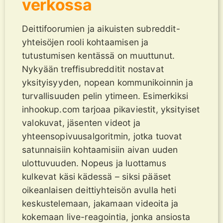
verkossa
Deittifoorumien ja aikuisten subreddit-
yhteisöjen rooli kohtaamisen ja
tutustumisen kentässä on muuttunut.
Nykyään treffisubredditit nostavat
yksityisyyden, nopean kommunikoinnin ja
turvallisuuden pelin ytimeen. Esimerkiksi
inhookup.com tarjoaa pikaviestit, yksityiset
valokuvat, jäsenten videot ja
yhteensopivuusalgoritmin, jotka tuovat
satunnaisiin kohtaamisiin aivan uuden
ulottuvuuden. Nopeus ja luottamus
kulkevat käsi kädessä – siksi pääset
oikeanlaisen deittiyhteisön avulla heti
keskustelemaan, jakamaan videoita ja
kokemaan live-reagointia, jonka ansiosta