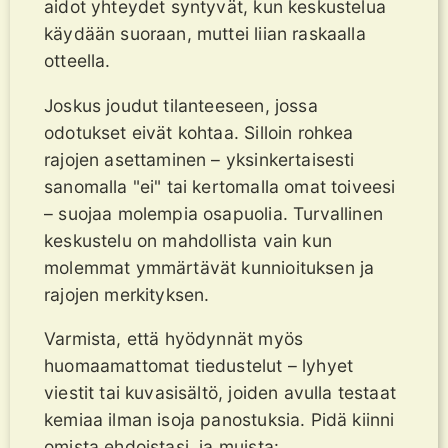
aidot yhteydet syntyvät, kun keskustelua
käydään suoraan, muttei liian raskaalla
otteella.
Joskus joudut tilanteeseen, jossa
odotukset eivät kohtaa. Silloin rohkea
rajojen asettaminen – yksinkertaisesti
sanomalla "ei" tai kertomalla omat toiveesi
– suojaa molempia osapuolia. Turvallinen
keskustelu on mahdollista vain kun
molemmat ymmärtävät kunnioituksen ja
rajojen merkityksen.
Varmista, että hyödynnät myös
huomaamattomat tiedustelut – lyhyet
viestit tai kuvasisältö, joiden avulla testaat
kemiaa ilman isoja panostuksia. Pidä kiinni
omista ehdoistasi, ja muista: