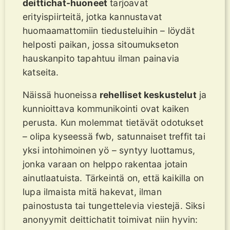
deittichat-huoneet
tarjoavat
erityispiirteitä, jotka kannustavat
huomaamattomiin tiedusteluihin – löydät
helposti paikan, jossa sitoumukseton
hauskanpito tapahtuu ilman painavia
katseita.
Näissä huoneissa
rehelliset keskustelut
ja
kunnioittava kommunikointi ovat kaiken
perusta. Kun molemmat tietävät odotukset
– olipa kyseessä fwb, satunnaiset treffit tai
yksi intohimoinen yö – syntyy luottamus,
jonka varaan on helppo rakentaa jotain
ainutlaatuista. Tärkeintä on, että kaikilla on
lupa ilmaista mitä hakevat, ilman
painostusta tai tungettelevia viestejä. Siksi
anonyymit deittichatit toimivat niin hyvin: