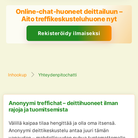
Online-chat-huoneet deittailuun –
Aito treffikeskusteluhuone nyt
Rekisteröidy ilmaiseksi
Inhookup
Yhteydenpitochatti
Anonyymi treffichat – deittihuoneet ilman
rajoja ja tuomitsemista
Välillä kaipaa tilaa hengittää ja olla oma itsensä.
Anonyymi deittikeskustelu antaa juuri tämän
vapauden – mahdollisuuden puhua tuntemattomalle