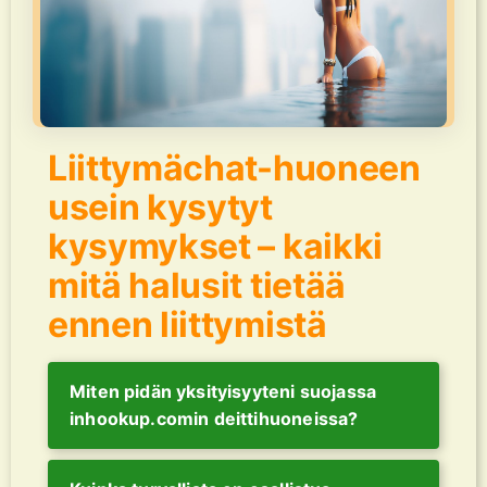
Liittymächat-huoneen
usein kysytyt
kysymykset – kaikki
mitä halusit tietää
ennen liittymistä
Miten pidän yksityisyyteni suojassa
inhookup.comin deittihuoneissa?