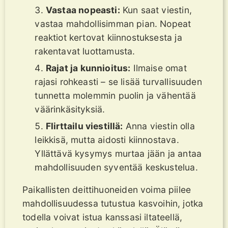
Vastaa nopeasti:
Kun saat viestin,
vastaa mahdollisimman pian. Nopeat
reaktiot kertovat kiinnostuksesta ja
rakentavat luottamusta.
Rajat ja kunnioitus:
Ilmaise omat
rajasi rohkeasti – se lisää turvallisuuden
tunnetta molemmin puolin ja vähentää
väärinkäsityksiä.
Flirttailu viestillä:
Anna viestin olla
leikkisä, mutta aidosti kiinnostava.
Yllättävä kysymys murtaa jään ja antaa
mahdollisuuden syventää keskustelua.
Paikallisten deittihuoneiden voima piilee
mahdollisuudessa tutustua kasvoihin, jotka
todella voivat istua kanssasi iltateellä,