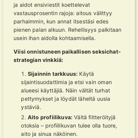
ja aidot ensiviestit koettelevat
vastausprosentin rajoja: aitous välittyy
parhaimmin, kun annat itsestäsi edes
pienen palan alkuun. Rehellisyys palkitaan
usein ihan aidolla kohtaamisella.
Viisi onnistuneen paikallisen seksichat-
strategian vinkkiä:
Sijainnin tarkkuus:
Käytä
sijaintisuodattimia ja etsi vain oman
alueesi käyttäjiä. Näin vältät turhat
pettymykset ja löydät läheltä uusia
ystäviä.
Aito profiilikuva:
Vältä filtteröityjä
otoksia – profiilikuvan tulee olla tuore,
aito ja sinua näköinen.