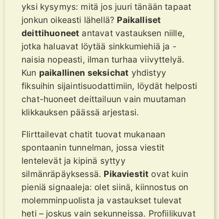
yksi kysymys: mitä jos juuri tänään tapaat
jonkun oikeasti lähellä?
Paikalliset
deittihuoneet
antavat vastauksen niille,
jotka haluavat löytää sinkkumiehiä ja -
naisia nopeasti, ilman turhaa viivyttelyä.
Kun
paikallinen seksichat
yhdistyy
fiksuihin sijaintisuodattimiin, löydät helposti
chat-huoneet deittailuun vain muutaman
klikkauksen päässä arjestasi.
Flirttailevat chatit tuovat mukanaan
spontaanin tunnelman, jossa viestit
lentelevät ja kipinä syttyy
silmänräpäyksessä.
Pikaviestit
ovat kuin
pieniä signaaleja: olet siinä, kiinnostus on
molemminpuolista ja vastaukset tulevat
heti – joskus vain sekunneissa. Profiilikuvat