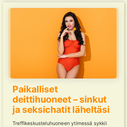
Paikalliset
deittihuoneet – sinkut
ja seksichatit läheltäsi
Treffikeskusteluhuoneen ytimessä sykkii