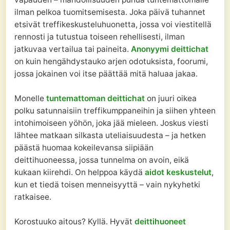
ilman pelkoa tuomitsemisesta. Joka päivä tuhannet
etsivät treffikeskusteluhuonetta, jossa voi viestitellä
rennosti ja tutustua toiseen rehellisesti, ilman
jatkuvaa vertailua tai paineita.
Anonyymi deittichat
on kuin hengähdystauko arjen odotuksista, foorumi,
jossa jokainen voi itse päättää mitä haluaa jakaa.
Monelle
tuntemattoman deittichat
on juuri oikea
polku satunnaisiin treffikumppaneihin ja siihen yhteen
intohimoiseen yöhön, joka jää mieleen. Joskus viesti
lähtee matkaan silkasta uteliaisuudesta – ja hetken
päästä huomaa kokeilevansa siipiään
deittihuoneessa, jossa tunnelma on avoin, eikä
kukaan kiirehdi. On helppoa käydä
aidot keskustelut
,
kun et tiedä toisen menneisyyttä – vain nykyhetki
ratkaisee.
Korostuuko aitous? Kyllä. Hyvät
deittihuoneet