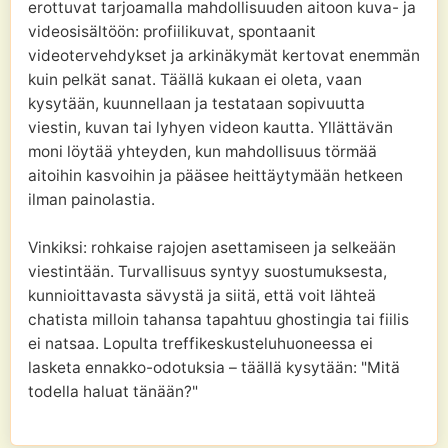
erottuvat tarjoamalla mahdollisuuden aitoon kuva- ja
videosisältöön: profiilikuvat, spontaanit
videotervehdykset ja arkinäkymät kertovat enemmän
kuin pelkät sanat. Täällä kukaan ei oleta, vaan
kysytään, kuunnellaan ja testataan sopivuutta
viestin, kuvan tai lyhyen videon kautta. Yllättävän
moni löytää yhteyden, kun mahdollisuus törmää
aitoihin kasvoihin ja pääsee heittäytymään hetkeen
ilman painolastia.
Vinkiksi: rohkaise rajojen asettamiseen ja selkeään
viestintään. Turvallisuus syntyy suostumuksesta,
kunnioittavasta sävystä ja siitä, että voit lähteä
chatista milloin tahansa tapahtuu ghostingia tai fiilis
ei natsaa. Lopulta treffikeskusteluhuoneessa ei
lasketa ennakko-odotuksia – täällä kysytään: "Mitä
todella haluat tänään?"